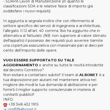
- SDAPA Lavori di Manutenzione (in quanto le
classificazioni SOA e le relative fasce di importo già
soddisfano i nuovi requisiti).
In aggiunta si segnala inoltre che con riferimento al
settore specifico dei servizi di ingegneria e architettura,
l’allegato II.12 all’art. 40 comma 1bis ha aggiunto che in
alternativa al fatturato (NB: non superiore al valore stimato
dell'appalto) il possesso dei requisiti può avvenire tramite
una copertura assicurativa con massimale pari al dieci per
cento dell'importo delle opere.
VUOI ESSERE SUPPORTATO SU TALE
AGGIORNAMENTO
e anche su tutte le novità introdotte
dal decreto Correttivo?
Non esitare a contattarci subito!! Il team di 𝗔𝗟𝗕𝗢𝗡𝗘𝗧 è a
tua disposizione per aiutarti nel mantenere attiva nel
migliore dei modi la tua domanda di abilitazione e per
fornirti il miglior supporto consulenziale in materia di
contratti pubblici!!
INFO:
+39 348 432 1915
staff@albonet.it