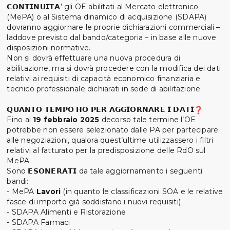
𝗖𝗢𝗡𝗧𝗜𝗡𝗨𝗜𝗧𝗔’ gli OE abilitati al Mercato elettronico
(MePA) o al Sistema dinamico di acquisizione (SDAPA)
dovranno aggiornare le proprie dichiarazioni commerciali –
laddove previsto dal bando/categoria – in base alle nuove
disposizioni normative.
Non si dovrà effettuare una nuova procedura di
abilitazione, ma si dovrà procedere con la modifica dei dati
relativi ai requisiti di capacità economico finanziaria e
tecnico professionale dichiarati in sede di abilitazione.
𝗤𝗨𝗔𝗡𝗧𝗢 𝗧𝗘𝗠𝗣𝗢 𝗛𝗢 𝗣𝗘𝗥 𝗔𝗚𝗚𝗜𝗢𝗥𝗡𝗔𝗥𝗘 𝗜 𝗗𝗔𝗧𝗜
Fino
al
19 febbraio 2025
decorso tale termine l’OE
potrebbe non essere selezionato dalle PA per partecipare
alle negoziazioni, qualora quest’ultime utilizzassero i filtri
relativi al fatturato per la predisposizione delle RdO sul
MePA.
Sono 𝗘𝗦𝗢𝗡𝗘𝗥𝗔𝗧𝗜 da tale aggiornamento i seguenti
bandi:
- MePA
Lavori
(in quanto le classificazioni SOA e le relative
fasce di importo già soddisfano i nuovi requisiti)
- SDAPA Alimenti e Ristorazione
- SDAPA Farmaci