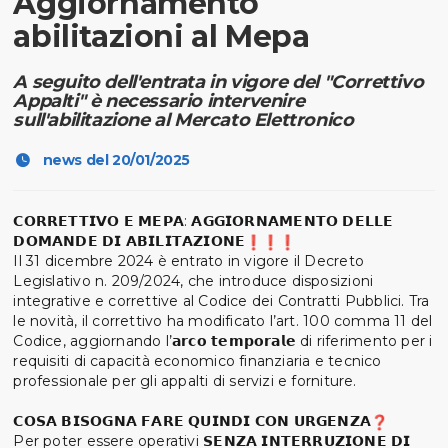
Aggiornamento
abilitazioni al Mepa
A seguito dell'entrata in vigore del "Correttivo
Appalti" è necessario intervenire
sull'abilitazione al Mercato Elettronico
news del 20/01/2025
𝗖𝗢𝗥𝗥𝗘𝗧𝗧𝗜𝗩𝗢 𝗘 𝗠𝗘𝗣𝗔: 𝗔𝗚𝗚𝗜𝗢𝗥𝗡𝗔𝗠𝗘𝗡𝗧𝗢 𝗗𝗘𝗟𝗟𝗘
𝗗𝗢𝗠𝗔𝗡𝗗𝗘 𝗗𝗜 𝗔𝗕𝗜𝗟𝗜𝗧𝗔𝗭𝗜𝗢𝗡𝗘
Il 31 dicembre 2024 è entrato in vigore il Decreto
Legislativo n. 209/2024, che introduce disposizioni
integrative e correttive al Codice dei Contratti Pubblici. Tra
le novità, il correttivo ha modificato l’art. 100 comma 11 del
Codice, aggiornando l’𝗮𝗿𝗰𝗼 𝘁𝗲𝗺𝗽𝗼𝗿𝗮𝗹𝗲 di riferimento per i
requisiti di capacità economico finanziaria e tecnico
professionale per gli appalti di servizi e forniture.
𝗖𝗢𝗦𝗔 𝗕𝗜𝗦𝗢𝗚𝗡𝗔 𝗙𝗔𝗥𝗘 𝗤𝗨𝗜𝗡𝗗𝗜 𝗖𝗢𝗡 𝗨𝗥𝗚𝗘𝗡𝗭𝗔
Per poter essere operativi 𝗦𝗘𝗡𝗭𝗔 𝗜𝗡𝗧𝗘𝗥𝗥𝗨𝗭𝗜𝗢𝗡𝗘 𝗗𝗜